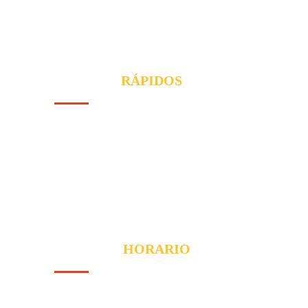
Antenas. Acaparamos multitud de soluciones.
Más de 20 años de experiencia y compromiso.
ENLACES
RÁPIDOS
Inicio
Servicios
Contacto
Blog
Sobre Nosotros
NUESTRO
HORARIO
Lunes
- 24 Horas